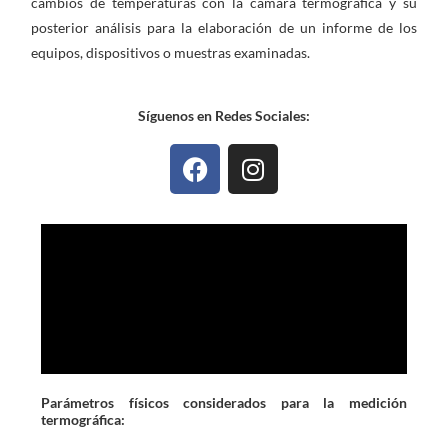
cambios de temperaturas con la cámara termográfica y su
posterior análisis para la elaboración de un informe de los
equipos, dispositivos o muestras examinadas.
Síguenos en Redes Sociales:
F
I
a
n
c
s
e
t
b
a
o
g
o
r
k
a
m
Parámetros físicos considerados para la medición
termográfica: