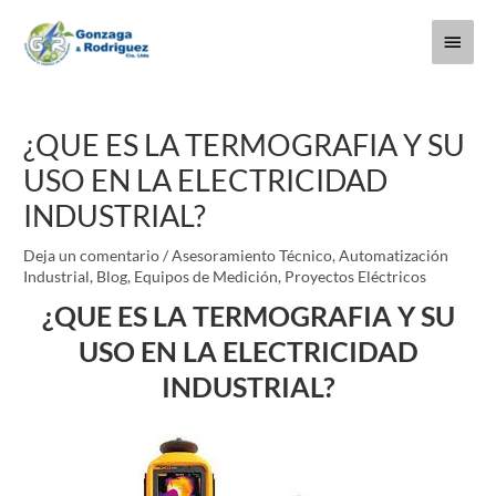
Ir
Menú
al
contenido
princi
Navegación
de
¿QUE ES LA TERMOGRAFIA Y SU
entradas
USO EN LA ELECTRICIDAD
INDUSTRIAL?
Deja un comentario
/
Asesoramiento Técnico
,
Automatización
Industrial
,
Blog
,
Equipos de Medición
,
Proyectos Eléctricos
¿QUE ES LA TERMOGRAFIA Y SU
USO EN LA ELECTRICIDAD
INDUSTRIAL?