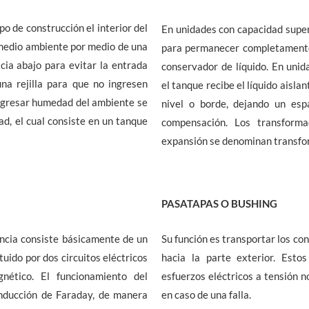
ipo de construcción el interior del
En unidades con capacidad supe
 medio ambiente por medio de una
para permanecer completamente l
acia abajo para evitar la entrada
conservador de líquido. En uni
na rejilla para que no ingresen
el tanque recibe el líquido ais
ngresar humedad del ambiente se
nivel o borde, dejando un esp
d, el cual consiste en un tanque
compensación. Los transform
expansión se denominan transfo
PASATAPAS O BUSHING
ncia consiste básicamente de un
Su función es transportar los co
ituido por dos circuitos eléctricos
hacia la parte exterior. Esto
nético. El funcionamiento del
esfuerzos eléctricos a tensión n
inducción de Faraday, de manera
en caso de una falla.