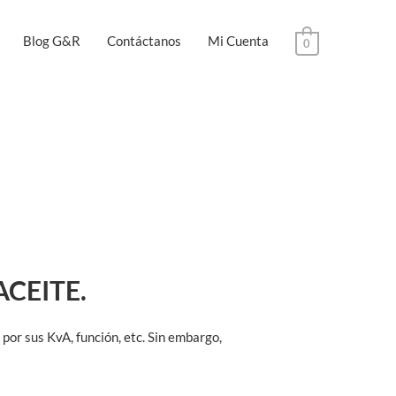
Blog G&R
Contáctanos
Mi Cuenta
0
CEITE.
por sus KvA, función, etc. Sin embargo,