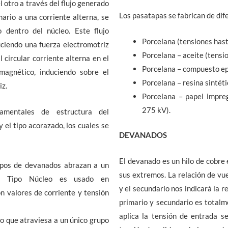
el otro a través del flujo generado
Los pasatapas se fabrican de di
ario a una corriente alterna, se
o dentro del núcleo. Este flujo
Porcelana (tensiones hast
ciendo una fuerza electromotriz
Porcelana – aceite (tensi
 circular corriente alterna en el
Porcelana – compuesto ep
 magnético, induciendo sobre el
Porcelana – resina sintéti
iz.
Porcelana – papel impre
275 kV).
amentales de estructura del
y el tipo acorazado, los cuales se
DEVANADOS
El devanado es un hilo de cobre 
rupos de devanados abrazan a un
sus extremos. La relación de vue
el Tipo Núcleo es usado en
y el secundario nos indicará la 
n valores de corriente y tensión
primario y secundario es totalm
aplica la tensión de entrada s
ujo que atraviesa a un único grupo