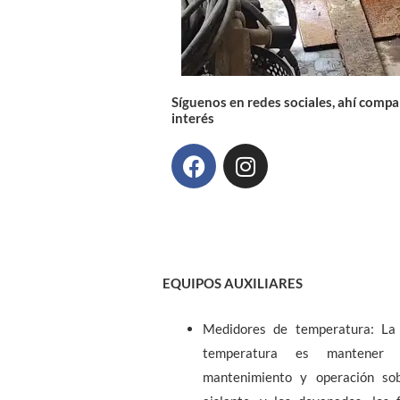
Síguenos en redes sociales, ahí comp
interés
F
I
a
n
c
s
e
t
b
a
o
g
o
r
EQUIPOS AUXILIARES
k
a
m
Medidores de temperatura: La 
temperatura es mantener 
mantenimiento y operación sob