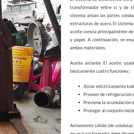
transformador entre sí y de ti
sistema aíslan las partes condu
estructuras de acero. El sistem
aceite consta principalmente de 
y papel. A continuación, se en
ambos materiales.
Aceite aislante El aceite usa
básicamente cuatro funciones:
Aislar eléctricamente tod
Proveer de refrigeración e
Previene la acumulación d
Proteger al conjunto núcl
Aislamiento sólido (de celulosa
en un transformador debe desemp