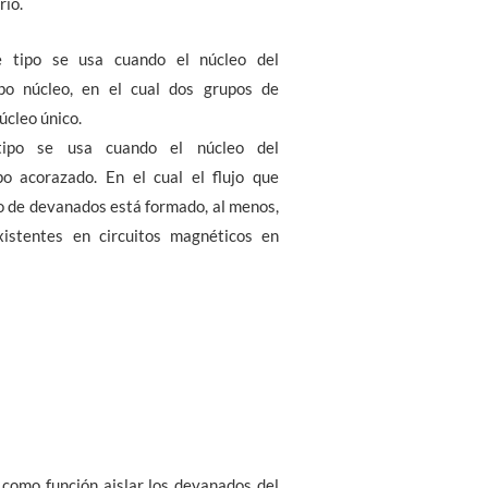
rio.
te tipo se usa cuando el núcleo del
po núcleo, en el cual dos grupos de
úcleo único.
tipo se usa cuando el núcleo del
po acorazado. En el cual el flujo que
o de devanados está formado, al menos,
istentes en circuitos magnéticos en
 como función aislar los devanados del