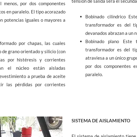
tensión de salida será el secunda
al menos, por dos componentes
os en paralelo. El tipo acorazado
Bobinado cilíndrico Es
n potencias iguales o mayores a
transformador es del ti
devanados abrazan a un n
Bobinado plano Este 
formado por chapas, las cuales
transformador es del ti
 de grano orientado y silicio (con
atraviesa a un único grup
as por histéresis y corrientes
por dos componentes ex
an el núcleo están aisladas
paralelo.
evestimiento a prueba de aceite
cir las pérdidas por corrientes
SISTEMA DE AISLAMIENTO
El sistema de aislamiento tiene