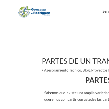
Ir
al
Serv
contenido
Navegación
de
entradas
PARTES DE UN TRA
/
Asesoramiento Técnico
,
Blog
,
Proyectos 
PARTE
Sabemos que existe una amplia variedad e
queremos compartir con ustedes las par