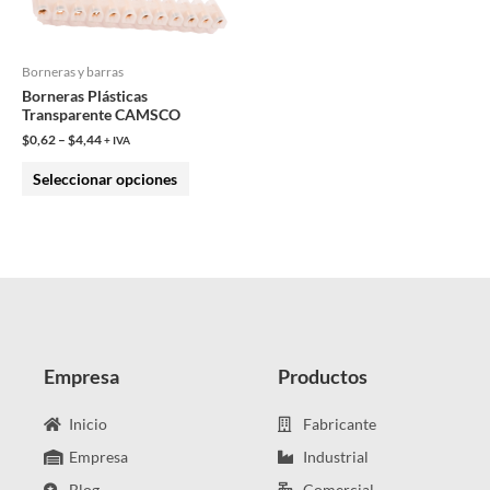
opciones
se
pueden
Borneras y barras
Borneras Plásticas
elegir
Transparente CAMSCO
en
$
0,62
–
$
4,44
+ IVA
la
Seleccionar opciones
página
de
producto
Empresa
Productos
Inicio
Fabricante
Empresa
Industrial
Blog
Comercial