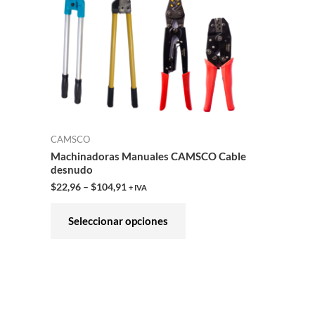
variantes.
Las
opciones
se
pueden
elegir
en
CAMSCO
la
Machinadoras Manuales CAMSCO Cable
página
desnudo
de
$
22,96
–
$
104,91
+ IVA
producto
Seleccionar opciones