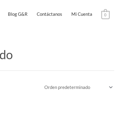
Blog G&R
Contáctanos
Mi Cuenta
0
udo