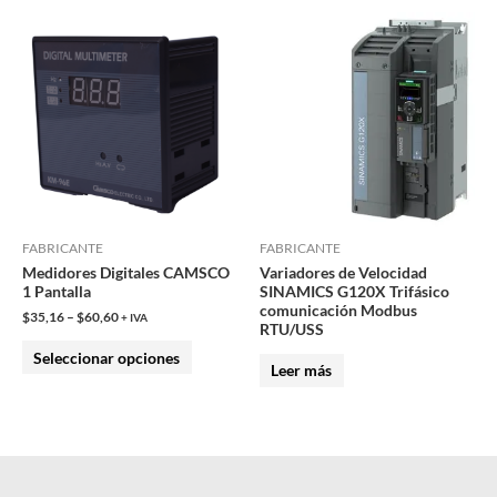
producto
Este
producto
tiene
múltiples
variantes.
Las
opciones
se
pueden
FABRICANTE
FABRICANTE
Medidores Digitales CAMSCO
Variadores de Velocidad
elegir
1 Pantalla
SINAMICS G120X Trifásico
en
comunicación Modbus
$
35,16
–
$
60,60
+ IVA
RTU/USS
la
Seleccionar opciones
página
Leer más
de
producto