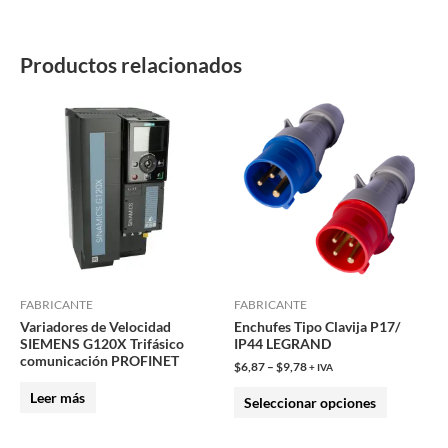
Productos relacionados
Este
producto
tiene
múltiples
variantes.
Las
opciones
se
pueden
FABRICANTE
FABRICANTE
Variadores de Velocidad
Enchufes Tipo Clavija P17/
elegir
SIEMENS G120X Trifásico
IP44 LEGRAND
en
comunicación PROFINET
$
6,87
–
$
9,78
+ IVA
la
Leer más
Seleccionar opciones
página
de