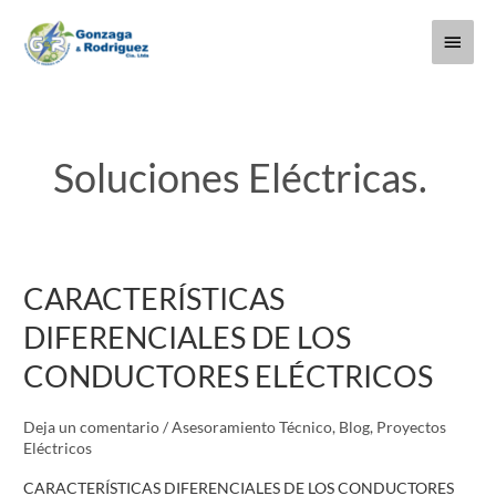
Ir
Menú
al
contenido
princi
Soluciones Eléctricas.
CARACTERÍSTICAS
CARACTERÍSTICAS
DIFERENCIALES
DIFERENCIALES DE LOS
DE
CONDUCTORES ELÉCTRICOS
LOS
CONDUCTORES
Deja un comentario
/
Asesoramiento Técnico
,
Blog
,
Proyectos
ELÉCTRICOS
Eléctricos
CARACTERÍSTICAS DIFERENCIALES DE LOS CONDUCTORES