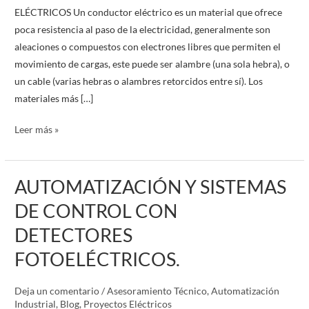
ELÉCTRICOS Un conductor eléctrico es un material que ofrece
poca resistencia al paso de la electricidad, generalmente son
aleaciones o compuestos con electrones libres que permiten el
movimiento de cargas, este puede ser alambre (una sola hebra), o
un cable (varias hebras o alambres retorcidos entre sí). Los
materiales más […]
Leer más »
AUTOMATIZACIÓN Y SISTEMAS
AUTOMATIZACIÓN
Y
DE CONTROL CON
SISTEMAS
DETECTORES
DE
CONTROL
FOTOELÉCTRICOS.
CON
DETECTORES
Deja un comentario
/
Asesoramiento Técnico
,
Automatización
FOTOELÉCTRICOS.
Industrial
,
Blog
,
Proyectos Eléctricos