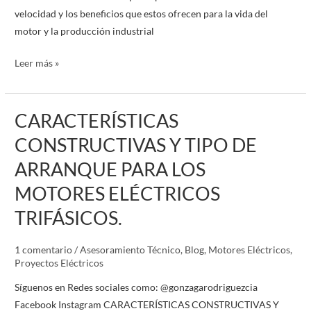
VELOCIDAD.
velocidad y los beneficios que estos ofrecen para la vida del
motor y la producción industrial
Leer más »
CARACTERÍSTICAS
CARACTERÍSTICAS
CONSTRUCTIVAS
CONSTRUCTIVAS Y TIPO DE
Y
ARRANQUE PARA LOS
TIPO
DE
MOTORES ELÉCTRICOS
ARRANQUE
TRIFÁSICOS.
PARA
LOS
1 comentario
/
Asesoramiento Técnico
,
Blog
,
Motores Eléctricos
,
MOTORES
Proyectos Eléctricos
ELÉCTRICOS
Síguenos en Redes sociales como: @gonzagarodriguezcia
TRIFÁSICOS.
Facebook Instagram CARACTERÍSTICAS CONSTRUCTIVAS Y