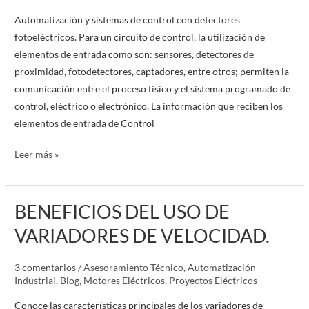
Automatización y sistemas de control con detectores
fotoeléctricos. Para un circuito de control, la utilización de
elementos de entrada como son: sensores, detectores de
proximidad, fotodetectores, captadores, entre otros; permiten la
comunicación entre el proceso físico y el sistema programado de
control, eléctrico o electrónico. La información que reciben los
elementos de entrada de Control
Leer más »
BENEFICIOS DEL USO DE
BENEFICIOS
DEL
VARIADORES DE VELOCIDAD.
USO
DE
3 comentarios
/
Asesoramiento Técnico
,
Automatización
VARIADORES
Industrial
,
Blog
,
Motores Eléctricos
,
Proyectos Eléctricos
DE
Conoce las características principales de los variadores de