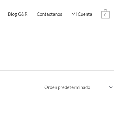
Blog G&R
Contáctanos
Mi Cuenta
0