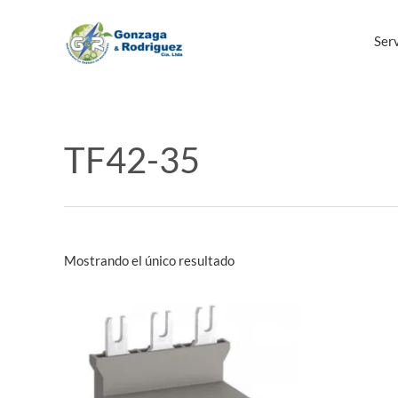
Ir
al
Serv
contenido
TF42-35
Mostrando el único resultado
Este
producto
tiene
múltiples