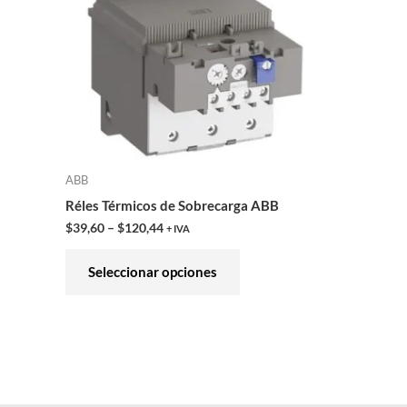
variantes.
Las
opciones
se
pueden
elegir
en
ABB
la
Réles Térmicos de Sobrecarga ABB
página
$
39,60
–
$
120,44
+ IVA
de
producto
Seleccionar opciones