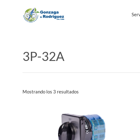
Ir
al
Serv
contenido
3P-32A
Mostrando los 3 resultados
Este
producto
tiene
múltiples