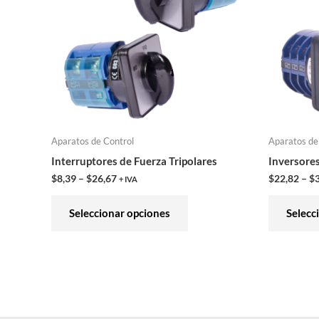
variantes.
Las
opciones
se
pueden
elegir
en
Aparatos de Control
Aparatos de
la
Interruptores de Fuerza Tripolares
Inversore
página
$
8,39
–
$
26,67
$
22,82
–
$
+ IVA
de
producto
Seleccionar opciones
Selecc