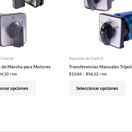
variantes.
var
Las
Las
opciones
opc
se
se
pueden
pu
elegir
ele
en
en
 Control
Aparatos de Control
la
la
s de Marcha para Motores
Transferencias Manuales Tripol
página
pág
34,10
$
13,04
–
$
56,52
+ IVA
+ IVA
de
de
producto
pro
ionar opciones
Seleccionar opciones