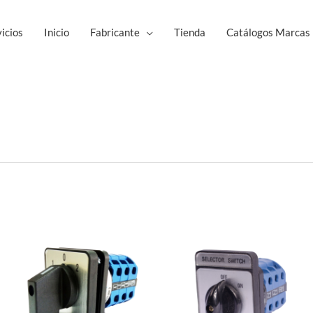
icios
Inicio
Fabricante
Tienda
Catálogos Marcas
Este
Est
producto
pro
tiene
tie
múltiples
múl