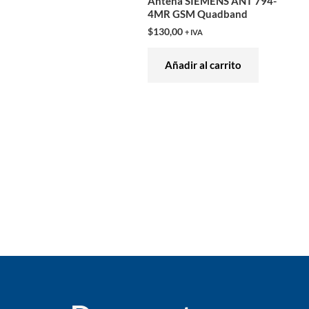
Antena SIEMENS ANT 794-
4MR GSM Quadband
$
130,00
+ IVA
Añadir al carrito