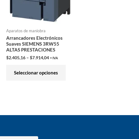
en
la
ina
página
Aparatos de maniobra
de
Arrancadores Electrónicos
ducto
producto
Suaves SIEMENS 3RW55
ALTAS PRESTACIONES
$
2.405,16
–
$
7.914,04
+ IVA
Seleccionar opciones