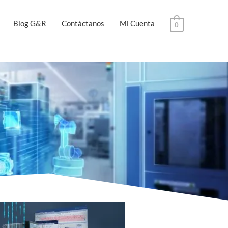
Blog G&R
Contáctanos
Mi Cuenta
0