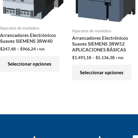
en
en
la
la
página
pág
Aparatos de maniobra
Aparatos de maniobra
de
de
Arrancadores Electrónicos
Arrancadores Electrónicos
Suaves SIEMENS 3RW40
producto
pro
Suaves SIEMENS 3RW52
$
247,48
–
$
966,24
APLICACIONES BÁSICAS
+ IVA
$
1.491,18
–
$
5.136,38
+ IVA
Seleccionar opciones
Seleccionar opciones