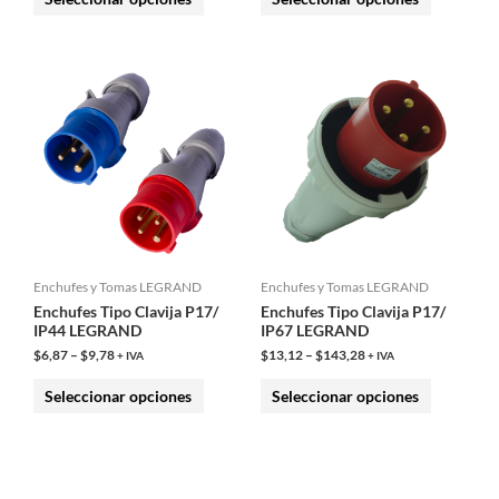
de
de
producto
producto
Este
Este
producto
producto
tiene
tiene
múltiples
múltiples
variantes.
variantes.
Las
Las
opciones
opciones
se
se
Enchufes y Tomas LEGRAND
Enchufes y Tomas LEGRAND
pueden
pueden
Enchufes Tipo Clavija P17/
Enchufes Tipo Clavija P17/
elegir
elegir
IP44 LEGRAND
IP67 LEGRAND
en
en
$
6,87
–
$
9,78
$
13,12
–
$
143,28
+ IVA
+ IVA
la
la
Seleccionar opciones
Seleccionar opciones
página
página
de
de
producto
producto