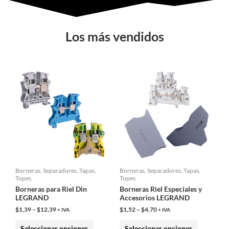
Los más vendidos
Este
Este
producto
producto
tiene
tiene
múltiples
múltiples
variantes.
variantes.
Las
Las
opciones
opciones
se
se
Borneras, Separadores, Tapas,
Borneras, Separadores, Tapas,
pueden
pueden
Topes
Topes
elegir
elegir
Borneras para Riel Din
Borneras Riel Especiales y
LEGRAND
Accesorios LEGRAND
en
en
$
1,39
–
$
12,39
$
1,52
–
$
4,70
+ IVA
+ IVA
la
la
página
página
Seleccionar opciones
Seleccionar opciones