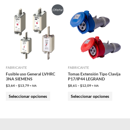
producto
producto
Este
Este
¡Oferta!
producto
producto
tiene
tiene
múltiples
múltiples
variantes.
variantes.
Las
Las
opciones
opciones
se
se
pueden
pueden
FABRICANTE
FABRICANTE
Fusible uso General LVHRC
Tomas Extensión Tipo Clavija
elegir
elegir
3NA SIEMENS
P17/IP44 LEGRAND
en
en
$
3,64
–
$
13,79
$
8,61
–
$
12,09
+ IVA
+ IVA
la
la
Seleccionar opciones
Seleccionar opciones
página
página
de
de
producto
producto