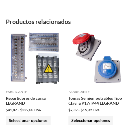
Productos relacionados
Este
Este
producto
producto
tiene
tiene
múltiples
múltiples
variantes.
variantes.
Las
Las
opciones
opciones
se
se
pueden
pueden
FABRICANTE
FABRICANTE
Repartidores de carga
Tomas Semiempotrables Tipo
elegir
elegir
LEGRAND
Clavija P17/IP44 LEGRAND
en
en
$
41,87
–
$
229,00
$
7,39
–
$
15,09
+ IVA
+ IVA
la
la
Seleccionar opciones
Seleccionar opciones
página
página
de
de