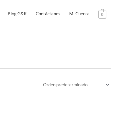
Blog G&R
Contáctanos
Mi Cuenta
0