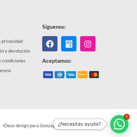
Síguenos:
Facebook
Instagram
e privacidad
ón y devolución
Aceptamos:
y condiciones
 envío
1
¿Necesitas ayuda?
iDeus design para Gonzaga & Rodriguez Cia. Ltda.