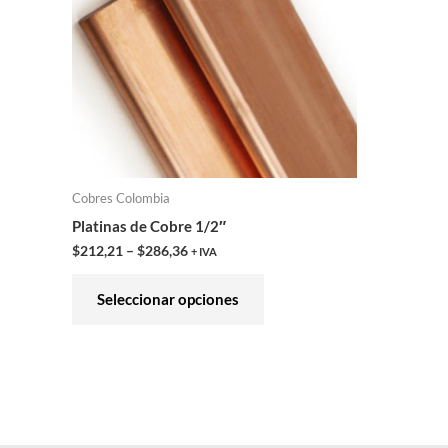
variantes.
Las
opciones
se
pueden
elegir
en
Cobres Colombia
la
Platinas de Cobre 1/2″
página
$
212,21
–
$
286,36
+ IVA
de
producto
Seleccionar opciones