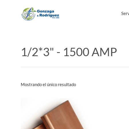
Ir
al
Serv
contenido
1/2*3" - 1500 AMP
Mostrando el único resultado
Este
producto
tiene
múltiples