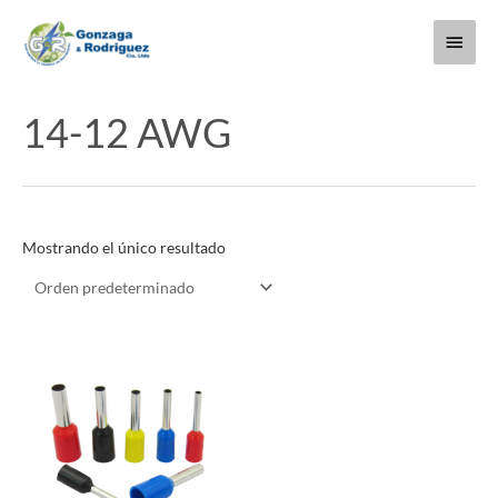
Ir
Menú
al
contenido
princi
14-12 AWG
Mostrando el único resultado
Este
producto
tiene
múltiples
variantes.
Las