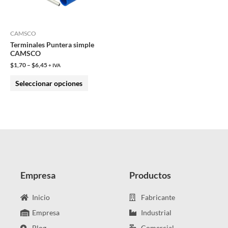
opciones
se
pueden
CAMSCO
Terminales Puntera simple
elegir
CAMSCO
en
$
1,70
–
$
6,45
+ IVA
la
Seleccionar opciones
página
de
producto
Empresa
Productos
Inicio
Fabricante
Empresa
Industrial
Blog
Comercial