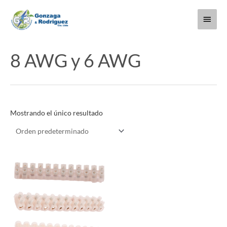
Ir
Menú
al
contenido
princi
8 AWG y 6 AWG
Mostrando el único resultado
Este
producto
tiene
múltiples
variantes.
Las