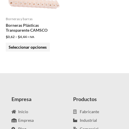
opciones
se
pueden
Borneras y barras
Borneras Plásticas
elegir
Transparente CAMSCO
en
$
0,62
–
$
4,44
+ IVA
la
Seleccionar opciones
página
de
producto
Empresa
Productos
Inicio
Fabricante
Empresa
Industrial
Blog
Comercial