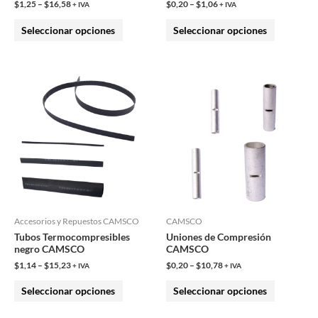
$
1,25
–
$
16,58
$
0,20
–
$
1,06
+ IVA
+ IVA
la
la
Seleccionar opciones
Seleccionar opciones
página
página
de
de
producto
producto
Este
Este
producto
producto
tiene
tiene
múltiples
múltiples
variantes.
variantes.
Las
Las
opciones
opciones
se
se
pueden
pueden
Accesorios y Repuestos CAMSCO
CAMSCO
Tubos Termocompresibles
Uniones de Compresión
elegir
elegir
negro CAMSCO
CAMSCO
en
en
$
1,14
–
$
15,23
$
0,20
–
$
10,78
+ IVA
+ IVA
la
la
Seleccionar opciones
Seleccionar opciones
página
página
de
de