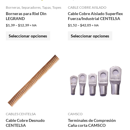
pueden
pueden
Borneras, Separadores, Tapas, Topes
CABLE COBRE AISLADO
Borneras para Riel Din
Cable Cobre Aislado Superflex
elegir
elegir
LEGRAND
Fuerza/Industrial CENTELSA
en
en
$
1,39
–
$
12,39
$
1,52
–
$
42,05
+ IVA
+ IVA
la
la
Seleccionar opciones
Seleccionar opciones
página
página
de
de
producto
producto
Este
Este
producto
producto
tiene
tiene
múltiples
múltiples
variantes.
variantes.
Las
Las
opciones
opciones
se
se
pueden
pueden
CABLES CENTELSA
CAMSCO
Cable Cobre Desnudo
Terminales de Compresión
elegir
elegir
CENTELSA
Caña corta CAMSCO
en
en