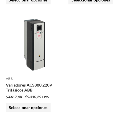
página
página
de
de
producto
producto
Este
producto
tiene
múltiples
variantes.
Las
opciones
se
pueden
ABB
Variadores ACS880 220V
elegir
Trifásicos ABB
en
$
3.617,48
–
$
9.410,29
+ IVA
la
Seleccionar opciones
página
de
producto