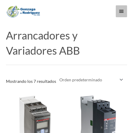
Ir
Menú
al
contenido
princi
Arrancadores y
Variadores ABB
Mostrando los 7 resultados
Este
Este
producto
producto
tiene
tiene
múltiples
múltiples
variantes.
variantes.