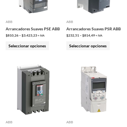
Las
Las
opciones
opciones
se
se
pueden
pueden
ABB
ABB
elegir
elegir
Arrancadores Suaves PSE ABB
Arrancadores Suaves PSR ABB
en
en
$
810,26
–
$
3.423,23
$
232,51
–
$
814,49
+ IVA
+ IVA
la
la
Seleccionar opciones
Seleccionar opciones
página
página
de
de
producto
producto
Este
Este
producto
producto
tiene
tiene
múltiples
múltiples
variantes.
variantes.
Las
Las
opciones
opciones
se
se
pueden
pueden
ABB
ABB