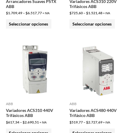
Arrancadores Suaves PSTX
Variadores ACS310 220V
elegir
elegir
ABB
Trifásicos ABB
en
en
$
1.709,49
–
$
6.517,77
$
725,60
–
$
1.521,48
+ IVA
+ IVA
la
la
Seleccionar opciones
Seleccionar opciones
página
página
de
de
producto
producto
Este
Este
producto
producto
tiene
tiene
múltiples
múltiples
variantes.
variantes.
Las
Las
opciones
opciones
se
se
pueden
pueden
ABB
ABB
Variadores ACS310 440V
Variadores ACS480 440V
elegir
elegir
Trifásicos ABB
Trifásico ABB
en
en
$
617,34
–
$
2.690,51
$
519,77
–
$
2.727,69
+ IVA
+ IVA
la
la
Seleccionar opciones
Seleccionar opciones