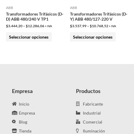
pueden
pueden
ABB
ABB
Transformadores Trifásicos (D-
Transformadores Trifásicos (D-
elegir
elegir
D) ABB 480/240 V TP1
Y) ABB 480/127-220 V
en
en
$
3.444,20
–
$
12.286,06
$
3.537,99
–
$
10.768,52
+ IVA
+ IVA
la
la
Seleccionar opciones
Seleccionar opciones
página
página
de
de
producto
producto
Empresa
Productos
Inicio
Fabricante
Empresa
Industrial
Blog
Comercial
Tienda
Iluminación