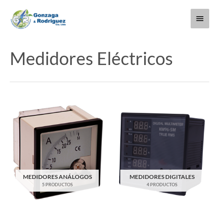
Ir
Menú
al
contenido
princi
Medidores Eléctricos
MEDIDORES ANÁLOGOS
MEDIDORES DIGITALES
5 PRODUCTOS
4 PRODUCTOS