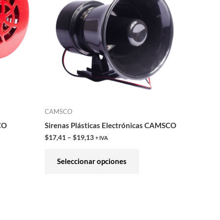
tiples
múltiples
iantes.
variantes.
Las
iones
opciones
se
eden
pueden
gir
elegir
en
CAMSCO
la
CO
Sirenas Plásticas Electrónicas CAMSCO
ina
página
$
17,41
–
$
19,13
+ IVA
de
ducto
producto
Seleccionar opciones