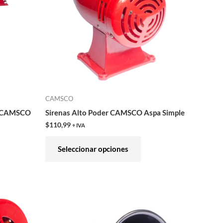
iantes.
variantes.
Las
iones
opciones
se
eden
pueden
gir
elegir
en
CAMSCO
la
le CAMSCO
Sirenas Alto Poder CAMSCO Aspa Simple
ina
página
$
110,99
+ IVA
de
ducto
producto
Seleccionar opciones
e
Este
ducto
producto
ne
tiene