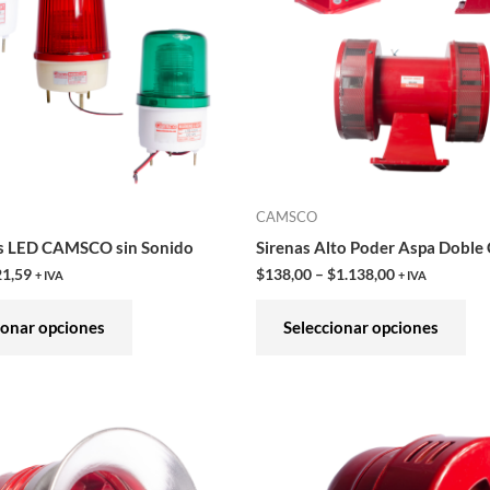
variantes.
var
Las
Las
opciones
opc
se
se
pueden
pu
elegir
ele
en
en
CAMSCO
la
la
s LED CAMSCO sin Sonido
Sirenas Alto Poder Aspa Dob
página
pág
21,59
$
138,00
–
$
1.138,00
+ IVA
+ IVA
de
de
producto
pro
ionar opciones
Seleccionar opciones
Este
Est
producto
pro
tiene
tie