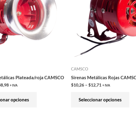
múltiples
múl
variantes.
var
Las
Las
opciones
opc
se
se
pueden
pu
elegir
ele
en
en
CAMSCO
la
la
etálicas Plateada/roja CAMSCO
Sirenas Metálicas Rojas CAMS
página
pág
38,98
$
10,26
–
$
12,71
+ IVA
+ IVA
de
de
producto
pro
ionar opciones
Seleccionar opciones