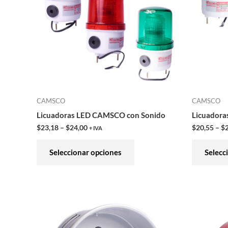
variantes.
Las
opciones
se
pueden
elegir
en
CAMSCO
CAMSCO
la
Licuadoras LED CAMSCO con Sonido
Licuadora
página
$
23,18
–
$
24,00
$
20,55
–
$
+ IVA
de
producto
Seleccionar opciones
Selecc
Este
producto
tiene