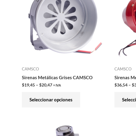
múltiples
variantes.
Las
opciones
se
pueden
elegir
en
CAMSCO
CAMSCO
la
Sirenas Metálicas Grises CAMSCO
Sirenas M
página
$
19,45
–
$
20,47
$
36,54
–
$
+ IVA
de
producto
Seleccionar opciones
Selecc
Este
producto