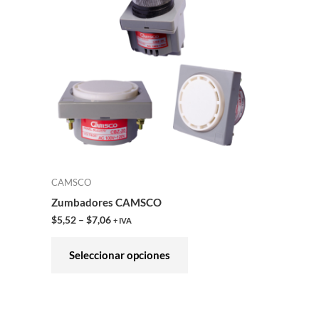
tiene
múltiples
variantes.
Las
opciones
se
pueden
elegir
en
CAMSCO
la
Zumbadores CAMSCO
página
$
5,52
–
$
7,06
+ IVA
de
producto
Seleccionar opciones