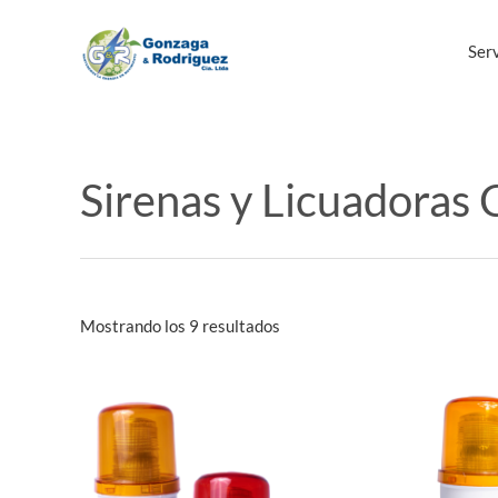
Ir
al
Serv
contenido
Sirenas y Licuadora
Mostrando los 9 resultados
Este
producto
tiene
múltiples