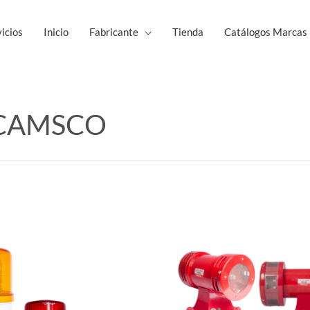
icios
Inicio
Fabricante
Tienda
Catálogos Marcas
s CAMSCO
Este
Est
producto
pro
tiene
tie
múltiples
múl