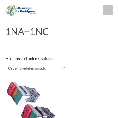
Ir
Menú
al
contenido
princi
1NA+1NC
Mostrando el único resultado
Este
producto
tiene
múltiples
variantes.
Las