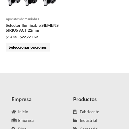
opciones
se
pueden
Aparatos de maniobra
Selector Iluminable SIEMENS
elegir
SIRIUS ACT 22mm
en
$
13,84
–
$
22,72
+ IVA
la
Seleccionar opciones
página
de
producto
Empresa
Productos
Inicio
Fabricante
Empresa
Industrial
Blog
Comercial