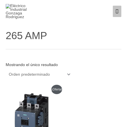
Ir
Men
al
contenido
princ
265 AMP
Mostrando el único resultado
Este
¡Oferta!
producto
tiene
múltiples
variantes.
Las