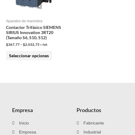
opciones
se
pueden
Aparatos de maniobra
Contactor Trifásico SIEMENS
elegir
SIRIUS Innovation 3RT20
en
(Tamaño S6, S10, S12)
la
$
367,77
–
$
2.032,75
+ IVA
página
Seleccionar opciones
de
producto
Empresa
Productos
Inicio
Fabricante
Empresa
Industrial