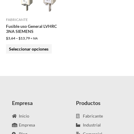
opciones
se
pueden
FABRICANTE
Fusible uso General LVHRC
elegir
3NA SIEMENS
en
$
3,64
–
$
13,79
+ IVA
la
Seleccionar opciones
página
de
producto
Empresa
Productos
Inicio
Fabricante
Empresa
Industrial
Blog
Comercial