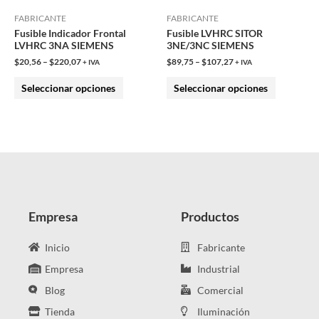
pueden
pueden
FABRICANTE
FABRICANTE
Fusible Indicador Frontal
Fusible LVHRC SITOR
elegir
elegir
LVHRC 3NA SIEMENS
3NE/3NC SIEMENS
en
en
$
20,56
–
$
220,07
$
89,75
–
$
107,27
+ IVA
+ IVA
la
la
Seleccionar opciones
Seleccionar opciones
página
página
de
de
producto
producto
Empresa
Productos
Inicio
Fabricante
Empresa
Industrial
Blog
Comercial
Tienda
Iluminación