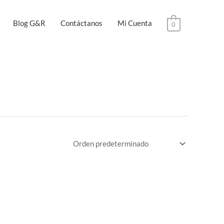
Blog G&R
Contáctanos
Mi Cuenta
0