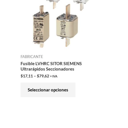
variantes.
Las
opciones
se
pueden
elegir
en
FABRICANTE
la
Fusible LVHRC SITOR SIEMENS
página
Ultrarápidos Seccionadores
de
$
17,11
–
$
79,62
+ IVA
producto
Seleccionar opciones