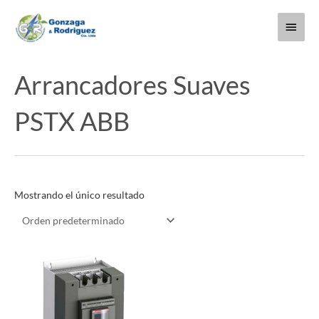
Ir
Menú
al
contenido
princi
Arrancadores Suaves
PSTX ABB
Mostrando el único resultado
Este
producto
tiene
múltiples