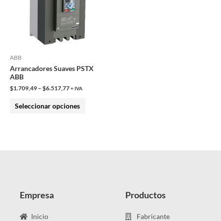
variantes.
Las
opciones
se
pueden
ABB
Arrancadores Suaves PSTX
elegir
ABB
en
$
1.709,49
–
$
6.517,77
+ IVA
la
Seleccionar opciones
página
de
producto
Empresa
Productos
Inicio
Fabricante