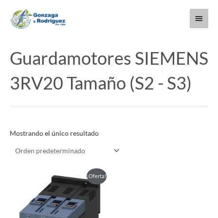
Ir
Menú
al
contenido
princi
Guardamotores SIEMENS
3RV20 Tamaño (S2 - S3)
Mostrando el único resultado
Este
¡Oferta!
producto
tiene
múltiples