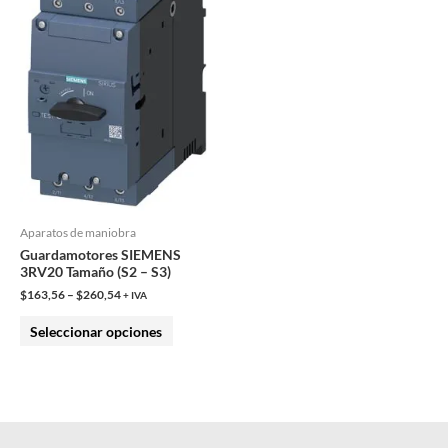
variantes.
Las
opciones
se
pueden
elegir
en
la
página
Aparatos de maniobra
de
Guardamotores SIEMENS
producto
3RV20 Tamaño (S2 – S3)
$
163,56
–
$
260,54
+ IVA
Seleccionar opciones