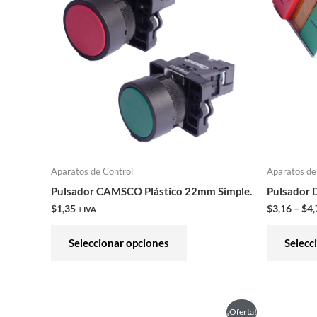
tiene
múltiples
variantes.
Las
opciones
se
pueden
elegir
en
Aparatos de Control
Aparatos de
la
Pulsador CAMSCO Plástico 22mm Simple.
Pulsador
página
$
1,35
$
3,16
–
$
4,
+ IVA
de
producto
Seleccionar opciones
Selecc
El
El
Este
¡Oferta!