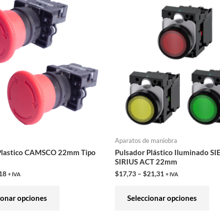
producto
pro
tiene
tie
múltiples
múl
variantes.
var
Las
Las
opciones
opc
se
se
pueden
pu
elegir
ele
en
en
Aparatos de maniobra
la
la
Plastico CAMSCO 22mm Tipo
Pulsador Plástico Iluminado S
página
pág
SIRIUS ACT 22mm
de
de
18
$
17,73
–
$
21,31
+ IVA
+ IVA
producto
pro
ionar opciones
Seleccionar opciones