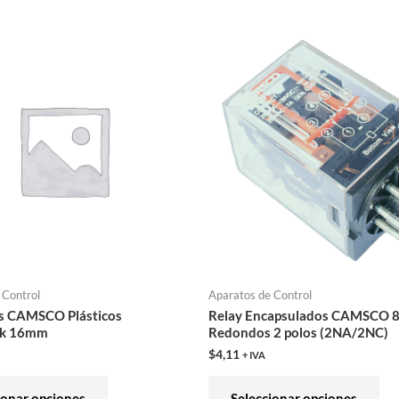
Este
Est
producto
pro
tiene
tie
múltiples
múl
variantes.
var
Las
Las
opciones
opc
se
se
pueden
pu
elegir
ele
en
en
 Control
Aparatos de Control
la
la
s CAMSCO Plásticos
Relay Encapsulados CAMSCO 8
página
pág
ck 16mm
Redondos 2 polos (2NA/2NC)
de
de
$
4,11
+ IVA
producto
pro
ionar opciones
Seleccionar opciones