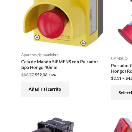
Aparatos de maniobra
CAMSCO
Caja de Mando SIEMENS con Pulsador
Pulsador
tipo Hongo 40mm
Hongo) R
$
86,77
$
52,06
+ IVA
$
2,11
–
$
4,
Añadir al carrito
Selecc
Este
producto