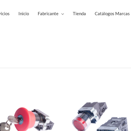
icios
Inicio
Fabricante
Tienda
Catálogos Marcas
Este
Est
producto
pro
tiene
tie
múltiples
múl