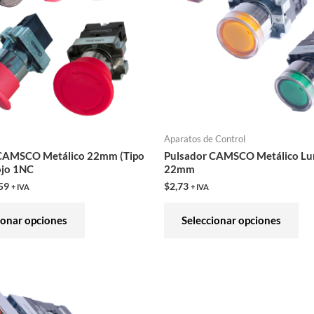
variantes.
var
Las
Las
opciones
opc
se
se
pueden
pu
elegir
ele
en
en
Aparatos de Control
la
la
 CAMSCO Metálico 22mm (Tipo
Pulsador CAMSCO Metálico L
página
pág
ojo 1NC
22mm
de
de
59
$
2,73
+ IVA
+ IVA
producto
pro
ionar opciones
Seleccionar opciones
Este
Est
producto
pro