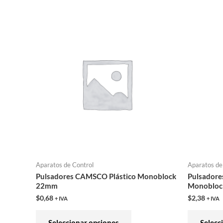
Este
producto
tiene
múltiples
variantes.
Las
opciones
se
pueden
elegir
en
Aparatos de Control
Aparatos de
la
Pulsadores CAMSCO Plástico Monoblock
Pulsadore
página
22mm
Monoblo
de
$
0,68
$
2,38
+ IVA
+ IVA
producto
Seleccionar opciones
Selecc