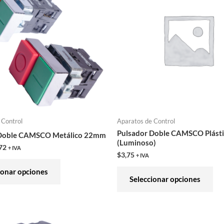
tiene
tie
múltiples
múl
variantes.
var
Las
Las
opciones
opc
se
se
pueden
pu
elegir
ele
en
en
 Control
Aparatos de Control
la
la
Pulsador Doble CAMSCO Plást
 Doble CAMSCO Metálico 22mm
página
pág
(Luminoso)
72
+ IVA
de
de
$
3,75
+ IVA
producto
pro
ionar opciones
Seleccionar opciones
Este
Est