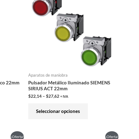
ne
tiene
tiples
múltiples
iantes.
variantes.
Las
iones
opciones
se
eden
pueden
gir
elegir
en
Aparatos de maniobra
la
ico 22mm
Pulsador Metálico Iluminado SIEMENS
ina
página
SIRIUS ACT 22mm
de
$
22,14
–
$
27,62
+ IVA
ducto
producto
Seleccionar opciones
El
El
e
Este
¡Oferta!
¡Oferta!