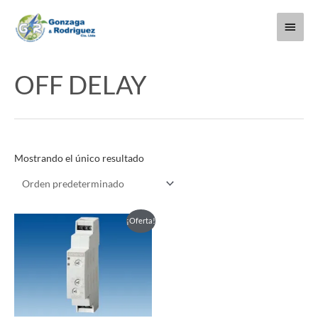
Ir
Menú
al
contenido
princi
OFF DELAY
Mostrando el único resultado
Este
¡Oferta!
producto
tiene
múltiples
variantes.
Las