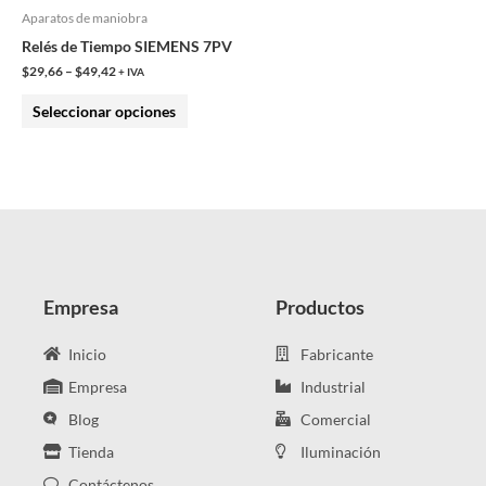
opciones
Aparatos de maniobra
se
Relés de Tiempo SIEMENS 7PV
pueden
$
29,66
–
$
49,42
+ IVA
elegir
Seleccionar opciones
en
la
página
de
producto
Empresa
Productos
Inicio
Fabricante
Empresa
Industrial
Blog
Comercial
Tienda
Iluminación
Contáctenos