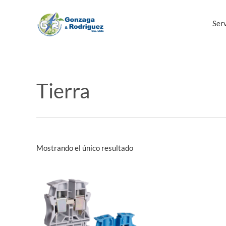
Ir
al
Serv
contenido
Tierra
Mostrando el único resultado
Este
producto
tiene
múltiples