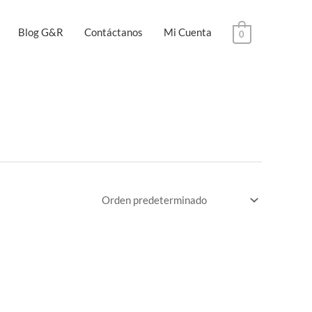
Blog G&R
Contáctanos
Mi Cuenta
0