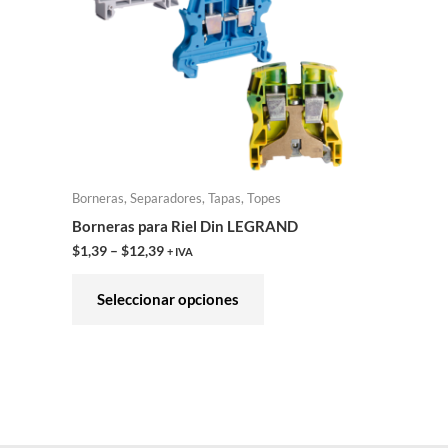
variantes.
Las
opciones
se
pueden
elegir
en
Borneras, Separadores, Tapas, Topes
la
Borneras para Riel Din LEGRAND
página
$
1,39
–
$
12,39
+ IVA
de
producto
Seleccionar opciones