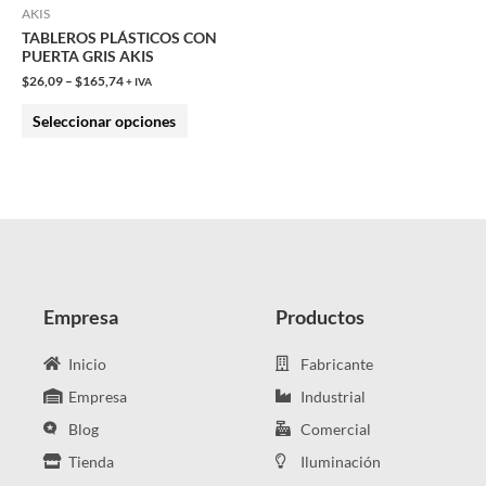
opciones
AKIS
TABLEROS PLÁSTICOS CON
se
PUERTA GRIS AKIS
pueden
$
26,09
–
$
165,74
+ IVA
elegir
Seleccionar opciones
en
la
página
de
producto
Empresa
Productos
Inicio
Fabricante
Empresa
Industrial
Blog
Comercial
Tienda
Iluminación