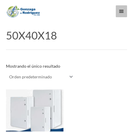
Ir
Menú
al
contenido
princi
50X40X18
Mostrando el único resultado
Este
producto
tiene
múltiples
variantes.
Las