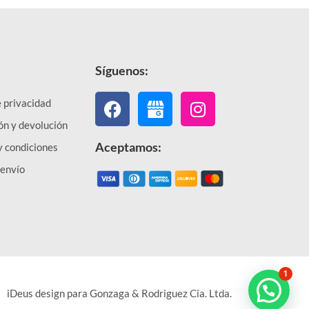
Síguenos:
Facebook
Instagram
e privacidad
ón y devolución
Aceptamos:
y condiciones
 envío
1
¿Necesitas ayuda?
iDeus design para Gonzaga & Rodriguez Cia. Ltda.