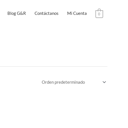
Blog G&R
Contáctanos
Mi Cuenta
0