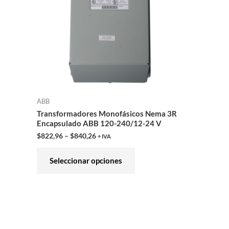
variantes.
Las
opciones
se
pueden
elegir
en
ABB
la
Transformadores Monofásicos Nema 3R
página
Encapsulado ABB 120-240/12-24 V
de
$
822,96
–
$
840,26
+ IVA
producto
Seleccionar opciones