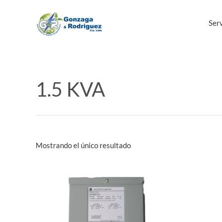
Ir
al
Serv
contenido
1.5 KVA
Mostrando el único resultado
Este
producto
tiene
múltiples