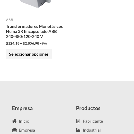
opciones
se
pueden
ABB
Transformadores Monofásicos
elegir
Nema 3R Encapsulado ABB
en
240-480/120-240 V
la
$
124,18
–
$
2.856,98
+ IVA
página
Seleccionar opciones
de
producto
Empresa
Productos
Inicio
Fabricante
Empresa
Industrial