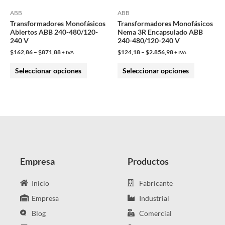
pueden
pueden
ABB
ABB
Transformadores Monofásicos
Transformadores Monofásicos
elegir
elegir
Abiertos ABB 240-480/120-
Nema 3R Encapsulado ABB
en
en
240 V
240-480/120-240 V
la
la
$
162,86
–
$
871,88
$
124,18
–
$
2.856,98
+ IVA
+ IVA
página
página
Seleccionar opciones
Seleccionar opciones
de
de
producto
producto
Empresa
Productos
Inicio
Fabricante
Empresa
Industrial
Blog
Comercial