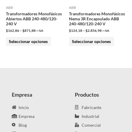
pueden
pueden
ABB
ABB
Transformadores Monofásicos
Transformadores Monofásicos
elegir
elegir
Abiertos ABB 240-480/120-
Nema 3R Encapsulado ABB
en
en
240 V
240-480/120-240 V
la
la
$
162,86
–
$
871,88
$
124,18
–
$
2.856,98
+ IVA
+ IVA
página
página
Seleccionar opciones
Seleccionar opciones
de
de
producto
producto
Empresa
Productos
Inicio
Fabricante
Empresa
Industrial
Blog
Comercial