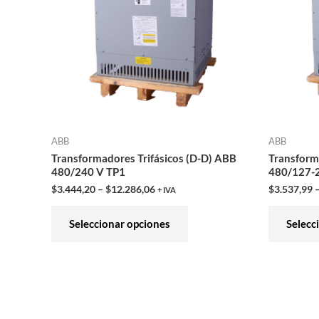
variantes.
Las
opciones
se
pueden
elegir
en
ABB
ABB
la
Transformadores Trifásicos (D-D) ABB
Transform
página
480/240 V TP1
480/127-
de
$
3.444,20
–
$
12.286,06
$
3.537,99
+ IVA
producto
Seleccionar opciones
Selecc