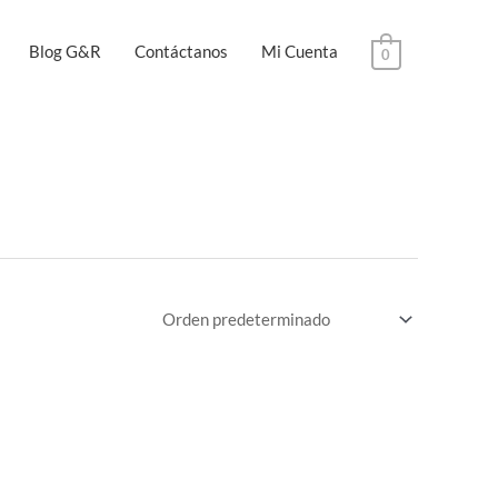
Blog G&R
Contáctanos
Mi Cuenta
0