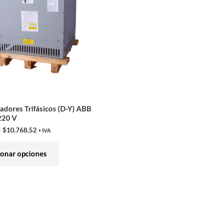
variantes.
Las
opciones
se
pueden
elegir
en
la
adores Trifásicos (D-Y) ABB
página
220 V
de
–
$
10.768,52
+ IVA
producto
ionar opciones