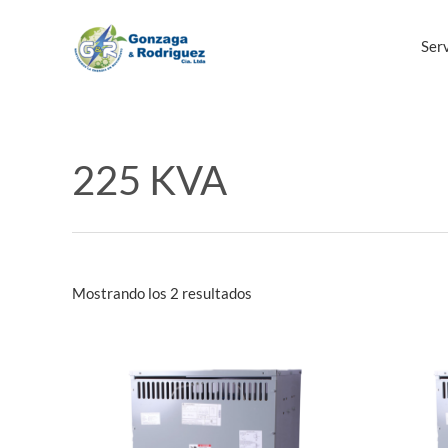
Ir
al
Serv
contenido
225 KVA
Mostrando los 2 resultados
Este
producto
tiene
múltiples