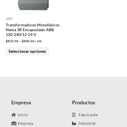
opciones
se
pueden
ABB
Transformadores Monofásicos
elegir
Nema 3R Encapsulado ABB
en
120-240/12-24 V
la
$
822,96
–
$
840,26
+ IVA
página
Seleccionar opciones
de
producto
Empresa
Productos
Inicio
Fabricante
Empresa
Industrial