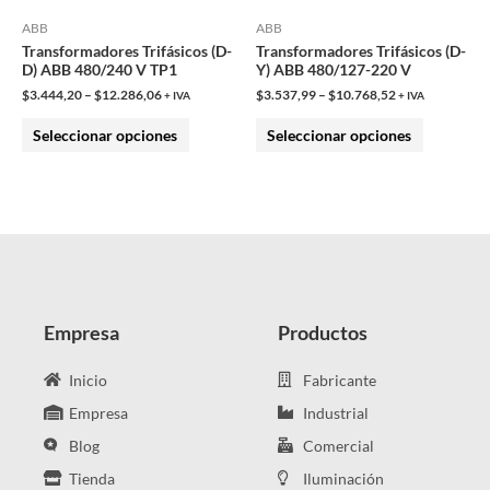
pueden
pueden
ABB
ABB
Transformadores Trifásicos (D-
Transformadores Trifásicos (D-
elegir
elegir
D) ABB 480/240 V TP1
Y) ABB 480/127-220 V
en
en
$
3.444,20
–
$
12.286,06
$
3.537,99
–
$
10.768,52
+ IVA
+ IVA
la
la
Seleccionar opciones
Seleccionar opciones
página
página
de
de
producto
producto
Empresa
Productos
Inicio
Fabricante
Empresa
Industrial
Blog
Comercial
Tienda
Iluminación