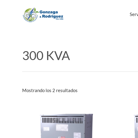
Ir
al
Serv
contenido
300 KVA
Mostrando los 2 resultados
Este
producto
tiene
múltiples