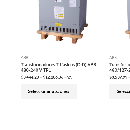
variantes.
Las
opciones
se
pueden
elegir
en
ABB
ABB
la
Transformadores Trifásicos (D-D) ABB
Transform
página
480/240 V TP1
480/127-
de
$
3.444,20
–
$
12.286,06
$
3.537,99
+ IVA
producto
Seleccionar opciones
Selecc