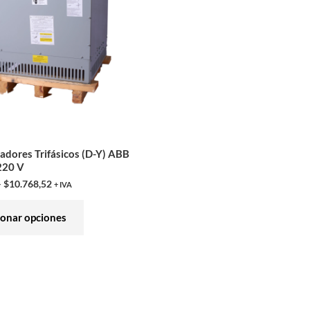
variantes.
Las
opciones
se
pueden
elegir
en
la
adores Trifásicos (D-Y) ABB
página
220 V
de
–
$
10.768,52
+ IVA
producto
ionar opciones