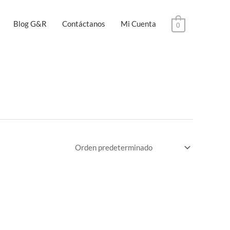
Blog G&R
Contáctanos
Mi Cuenta
0