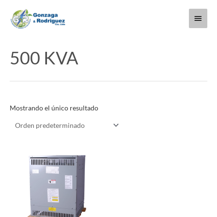
Ir
Menú
al
contenido
princi
500 KVA
Mostrando el único resultado
Este
producto
tiene
múltiples
variantes.
Las