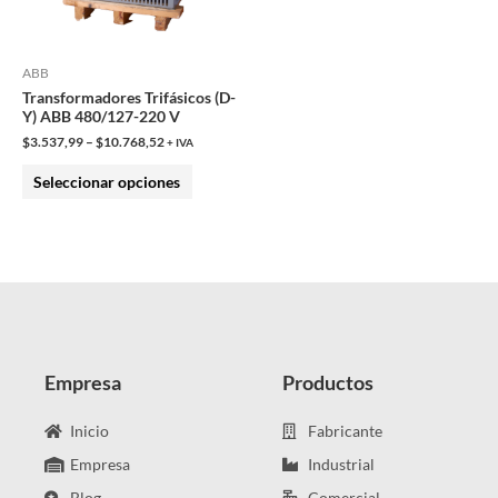
opciones
se
pueden
ABB
Transformadores Trifásicos (D-
elegir
Y) ABB 480/127-220 V
en
$
3.537,99
–
$
10.768,52
+ IVA
la
Seleccionar opciones
página
de
producto
Empresa
Productos
Inicio
Fabricante
Empresa
Industrial
Blog
Comercial