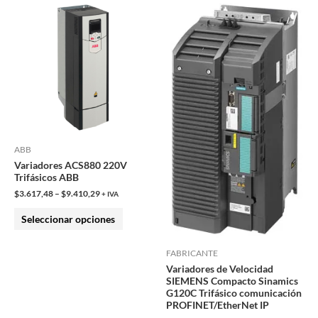
Este
producto
tiene
múltiples
variantes.
Las
opciones
se
pueden
ABB
Variadores ACS880 220V
elegir
Trifásicos ABB
en
$
3.617,48
–
$
9.410,29
+ IVA
la
Seleccionar opciones
página
de
FABRICANTE
producto
Variadores de Velocidad
SIEMENS Compacto Sinamics
G120C Trifásico comunicación
PROFINET/EtherNet IP