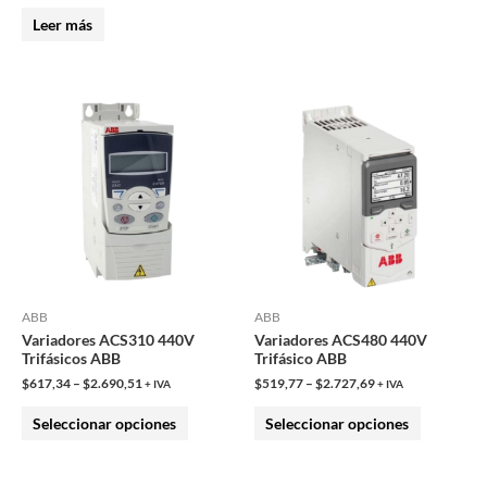
página
Leer más
de
producto
Este
Este
producto
producto
tiene
tiene
múltiples
múltiples
variantes.
variantes.
Las
Las
opciones
opciones
se
se
pueden
pueden
ABB
ABB
Variadores ACS310 440V
Variadores ACS480 440V
elegir
elegir
Trifásicos ABB
Trifásico ABB
en
en
$
617,34
–
$
2.690,51
$
519,77
–
$
2.727,69
+ IVA
+ IVA
la
la
Seleccionar opciones
Seleccionar opciones
página
página
de
de
producto
producto