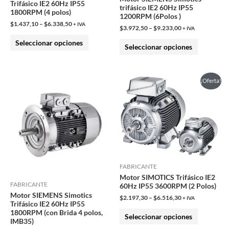
Trifásico IE2 60Hz IP55
trifásico IE2 60Hz IP55
1800RPM (4 polos)
pueden
pueden
1200RPM (6Polos )
$
1.437,10
–
$
6.338,50
elegir
elegir
+ IVA
$
3.972,50
–
$
9.233,00
+ IVA
en
en
Seleccionar opciones
Seleccionar opciones
la
la
página
página
de
de
Este
¡Oferta!
producto
producto
producto
tiene
múltiples
variantes.
Las
opciones
FABRICANTE
se
Motor SIMOTICS Trifásico IE2
pueden
FABRICANTE
60Hz IP55 3600RPM (2 Polos)
Motor SIEMENS Simotics
elegir
$
2.197,30
–
$
6.516,30
+ IVA
Trifásico IE2 60Hz IP55
en
1800RPM (con Brida 4 polos,
Seleccionar opciones
IMB35)
la