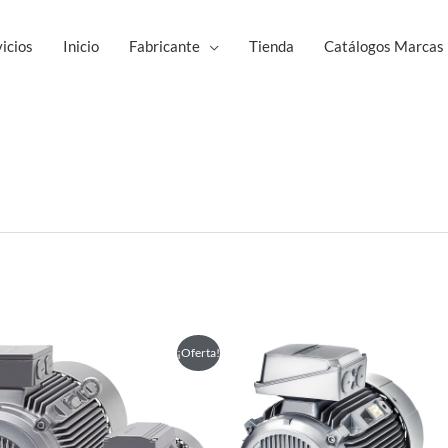
icios
Inicio
Fabricante
Tienda
Catálogos Marcas
Este
Est
¡Oferta!
producto
pro
tiene
tie
múltiples
múl