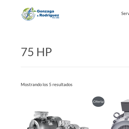
Ir
al
Serv
contenido
75 HP
Mostrando los 5 resultados
Este
¡Oferta!
producto
tiene
múltiples