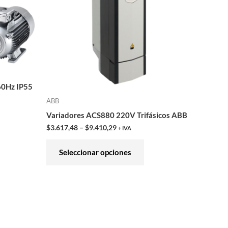
iantes.
variantes.
Las
iones
opciones
se
eden
pueden
gir
elegir
60Hz IP55
en
ABB
la
Variadores ACS880 220V Trifásicos ABB
ina
página
$
3.617,48
–
$
9.410,29
+ IVA
de
ducto
producto
Seleccionar opciones