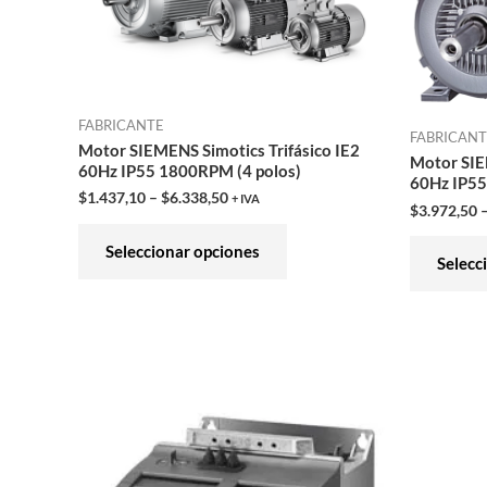
variantes.
Las
opciones
se
FABRICANTE
pueden
FABRICAN
Motor SIEMENS Simotics Trifásico IE2
elegir
Motor SIE
60Hz IP55 1800RPM (4 polos)
60Hz IP55
en
$
1.437,10
–
$
6.338,50
+ IVA
$
3.972,50
la
página
Seleccionar opciones
Selecc
de
producto