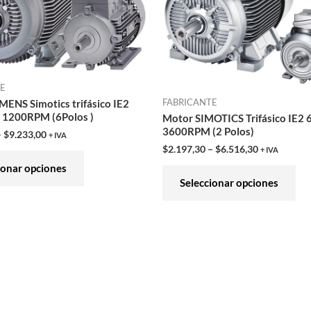
variantes.
var
Las
Las
opciones
opc
se
se
pueden
pu
TE
FABRICANTE
elegir
ele
MENS Simotics trifásico IE2
 1200RPM (6Polos )
Motor SIMOTICS Trifásico IE2 
en
en
3600RPM (2 Polos)
–
$
9.233,00
+ IVA
la
la
$
2.197,30
–
$
6.516,30
+ IVA
página
pág
ionar opciones
de
de
Seleccionar opciones
producto
pro