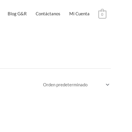
Blog G&R
Contáctanos
Mi Cuenta
0