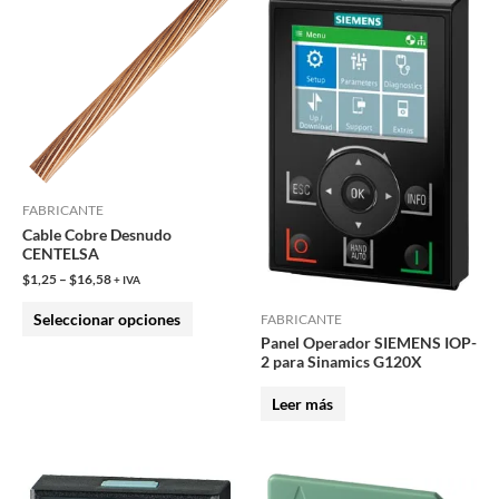
producto
tiene
múltiples
variantes.
Las
opciones
se
pueden
FABRICANTE
Cable Cobre Desnudo
elegir
CENTELSA
en
$
1,25
–
$
16,58
+ IVA
la
Seleccionar opciones
página
FABRICANTE
Panel Operador SIEMENS IOP-
de
2 para Sinamics G120X
producto
Leer más