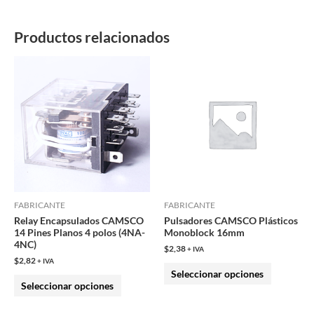
Productos relacionados
Este
Este
producto
producto
tiene
tiene
múltiples
múltiples
variantes.
variantes.
Las
Las
opciones
opciones
se
se
pueden
pueden
FABRICANTE
FABRICANTE
Relay Encapsulados CAMSCO
Pulsadores CAMSCO Plásticos
elegir
elegir
14 Pines Planos 4 polos (4NA-
Monoblock 16mm
en
en
4NC)
$
2,38
+ IVA
la
la
$
2,82
+ IVA
Seleccionar opciones
página
página
Seleccionar opciones
de
de
producto
producto