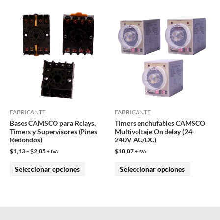
Este
Este
producto
producto
tiene
tiene
múltiples
múltiples
variantes.
variantes.
Las
Las
opciones
opciones
se
se
pueden
pueden
FABRICANTE
FABRICANTE
Bases CAMSCO para Relays,
Timers enchufables CAMSCO
elegir
elegir
Timers y Supervisores (Pines
Multivoltaje On delay (24-
en
en
Redondos)
240V AC/DC)
la
la
$
1,13
–
$
2,85
$
18,87
+ IVA
+ IVA
página
página
Seleccionar opciones
Seleccionar opciones
de
de
producto
producto