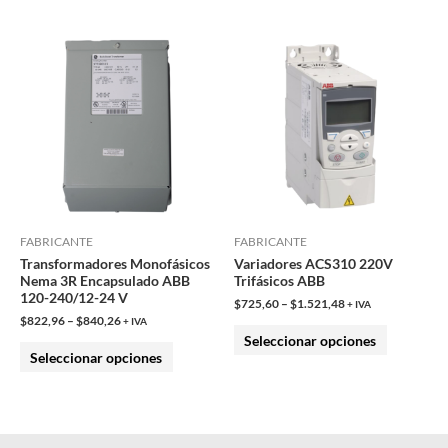
producto
producto
Este
Este
producto
producto
tiene
tiene
múltiples
múltiples
variantes.
variantes.
Las
Las
opciones
opciones
se
se
pueden
pueden
FABRICANTE
FABRICANTE
Transformadores Monofásicos
Variadores ACS310 220V
elegir
elegir
Nema 3R Encapsulado ABB
Trifásicos ABB
en
en
120-240/12-24 V
$
725,60
–
$
1.521,48
+ IVA
la
la
$
822,96
–
$
840,26
+ IVA
Seleccionar opciones
página
página
Seleccionar opciones
de
de
producto
producto