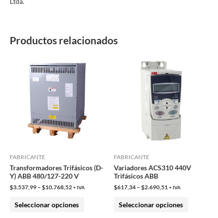
Ltda.
Productos relacionados
Este
Este
producto
producto
tiene
tiene
múltiples
múltiples
variantes.
variantes.
Las
Las
opciones
opciones
se
se
pueden
pueden
FABRICANTE
FABRICANTE
Transformadores Trifásicos (D-
Variadores ACS310 440V
elegir
elegir
Y) ABB 480/127-220 V
Trifásicos ABB
en
en
$
3.537,99
–
$
10.768,52
$
617,34
–
$
2.690,51
+ IVA
+ IVA
la
la
Seleccionar opciones
Seleccionar opciones
página
página
de
de