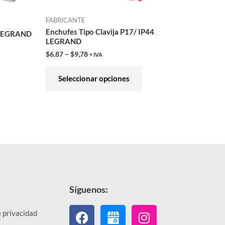
en
FABRICANTE
la
Enchufes Tipo Clavija P17/ IP44
7 LEGRAND
ina
página
LEGRAND
de
$
6,87
–
$
9,78
+ IVA
ducto
producto
Seleccionar opciones
Síguenos:
Facebook
Instagram
e privacidad