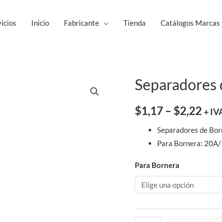
icios
Inicio
Fabricante
Tienda
Catálogos Marcas
Separadores
Separadores
de
Bornera
$
1,17
–
$
2,22
+ IV
LEGRAND
Separadores de Bo
cantidad
Para Bornera: 20A
Para Bornera