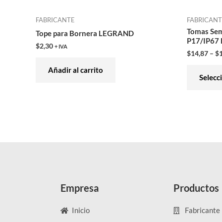
FABRICANTE
FABRICAN
Tomas Sem
Tope para Bornera LEGRAND
P17/IP67
$
2,30
+ IVA
$
14,87
–
$
Añadir al carrito
Selecc
Empresa
Productos
Inicio
Fabricante