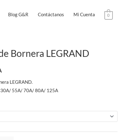
Blog G&R
Contáctanos
Mi Cuenta
0
 de Bornera LEGRAND
A
rnera LEGRAND.
/ 30A/ 55A/ 70A/ 80A/ 125A