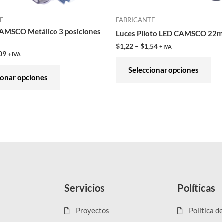
en
en
TE
FABRICANTE
la
la
CAMSCO Metálico 3 posiciones
Luces Piloto LED CAMSCO 22
página
pág
$
1,22
–
$
1,54
+ IVA
de
de
09
+ IVA
producto
pro
Seleccionar opciones
ionar opciones
Servicios
Políticas
Proyectos
Politica d