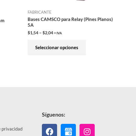
en
FABRICANTE
la
Bases CAMSCO para Relay (Pines Planos)
mm
ina
página
5A
de
$
1,54
–
$
2,04
+ IVA
ducto
producto
Seleccionar opciones
Síguenos:
Facebook
Instagram
e privacidad