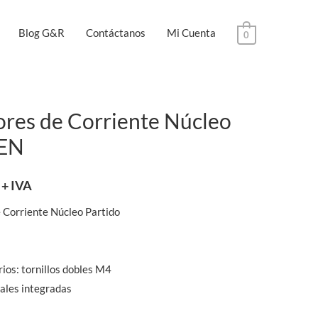
Blog G&R
Contáctanos
Mi Cuenta
0
res de Corriente Núcleo
SEN
+ IVA
 Corriente Núcleo Partido
ios: tornillos dobles M4
ales integradas