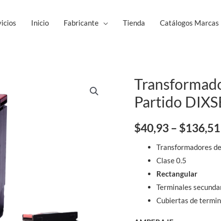
icios
Inicio
Fabricante
Tienda
Catálogos Marcas
Transformado
Transformadores
de
Partido DIX
Corriente
Núcleo
$
40,93
–
$
136,51
Partido
Transformadores de
DIXSEN
Clase 0.5
cantidad
Rectangular
Terminales secundar
Cubiertas de termin