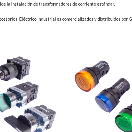
ide la instalación de transformadores de corriente estándar.
esorios Eléctrico industrial es comercializados y distribuidos por 
Este
Est
producto
pro
tiene
tie
múltiples
múl
variantes.
var
Las
Las
opciones
opc
se
se
pueden
pu
elegir
ele