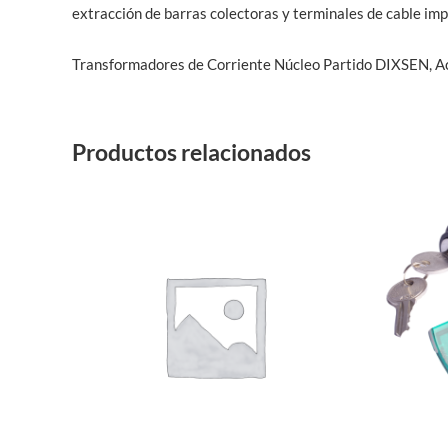
extracción de barras colectoras y terminales de cable imp
Transformadores de Corriente Núcleo Partido DIXSEN, Acc
Productos relacionados
Este
producto
tiene
múltiples
variantes.
Las
opciones
se
pueden
elegir