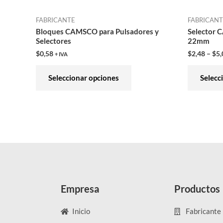
en
FABRICANTE
FABRICAN
la
Bloques CAMSCO para Pulsadores y
Selector 
página
Selectores
22mm
de
$
0,58
$
2,48
–
$
5,
+ IVA
producto
Seleccionar opciones
Selecc
Empresa
Productos
Inicio
Fabricante