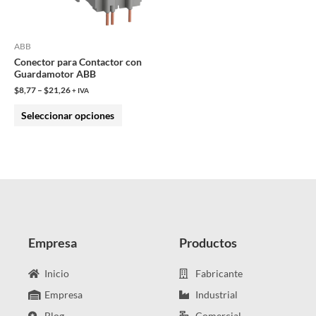
opciones
se
pueden
ABB
Conector para Contactor con
elegir
Guardamotor ABB
en
$
8,77
–
$
21,26
+ IVA
la
Seleccionar opciones
página
de
producto
Empresa
Productos
Inicio
Fabricante
Empresa
Industrial
Blog
Comercial