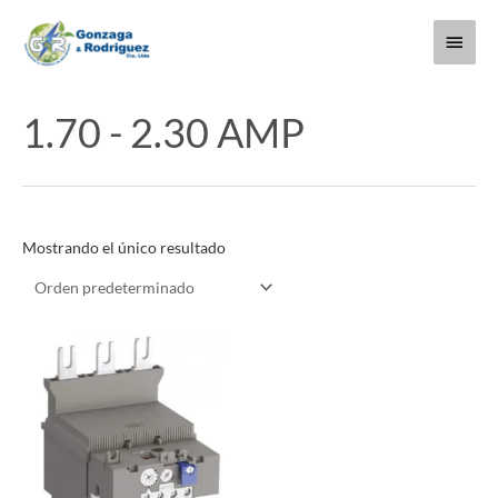
Ir
Menú
al
contenido
princi
1.70 - 2.30 AMP
Mostrando el único resultado
Este
producto
tiene
múltiples
variantes.
Las