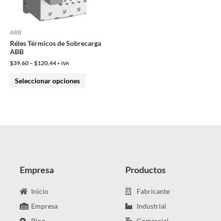
opciones
se
pueden
ABB
Réles Térmicos de Sobrecarga
elegir
ABB
en
$
39,60
–
$
120,44
+ IVA
la
Seleccionar opciones
página
de
producto
Empresa
Productos
Inicio
Fabricante
Empresa
Industrial
Blog
Comercial